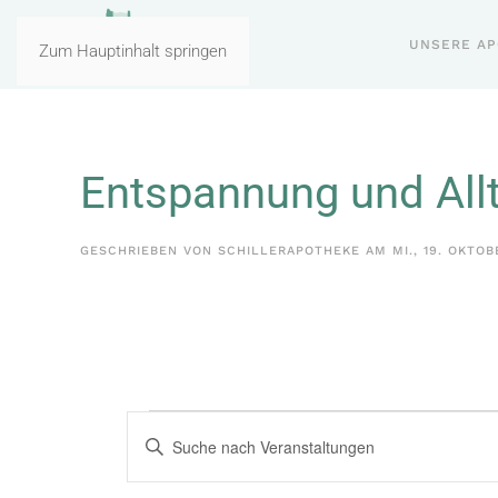
UNSERE A
Zum Hauptinhalt springen
Entspannung und All
GESCHRIEBEN VON
SCHILLERAPOTHEKE
AM
MI., 19. OKTOB
Veranstaltungen
Veranstaltungen
Bitte
Schlüsselwort
Suche
eingeben.