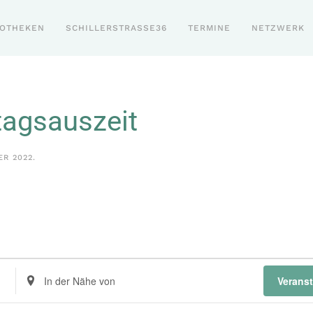
POTHEKEN
SCHILLERSTRASSE36
TERMINE
NETZWERK
tagsauszeit
ER 2022
.
Standort
Verans
eingeben.
Suche