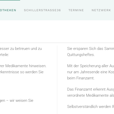
POTHEKEN
SCHILLERSTRASSE36
TERMINE
NETZWERK
besser zu betreuen und zu
Sie ersparen Sich das Samm
teile:
Quittungsheftes.
hrer Medikamente hinweisen.
Mit der Speicherung aller A
Erkenntnisse so werden Sie
nur am Jahresende eine Kost
beim Finanzamt.
Das Finanzamt erkennt Ausg
verordnete Medikamente als
gen – wir weisen Sie
Selbstverständlich werden I