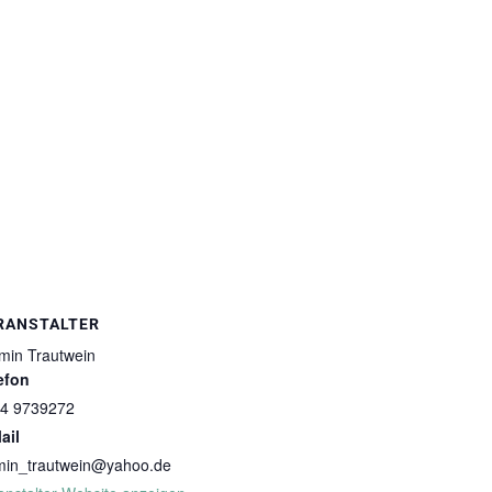
RANSTALTER
min Trautwein
efon
4 9739272
ail
min_trautwein@yahoo.de