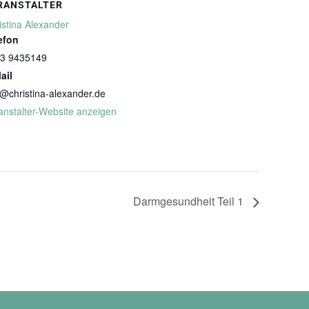
RANSTALTER
istina Alexander
efon
3 9435149
ail
o@christina-alexander.de
anstalter-Website anzeigen
Darmgesundheit Teil 1