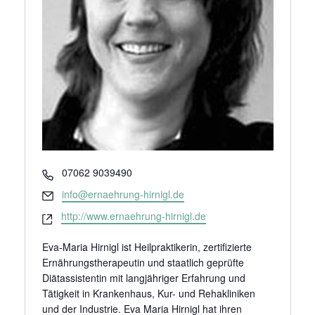
Telefon
07062 9039490
Email
info@ernaehrung-hirnigl.de
Webseite
http://www.ernaehrung-hirnigl.de
Eva-Maria Hirnigl ist Heilpraktikerin, zertifizierte
Ernährungstherapeutin und staatlich geprüfte
Diätassistentin mit langjähriger Erfahrung und
Tätigkeit in Krankenhaus, Kur- und Rehakliniken
und der Industrie. Eva Maria Hirnigl hat ihren