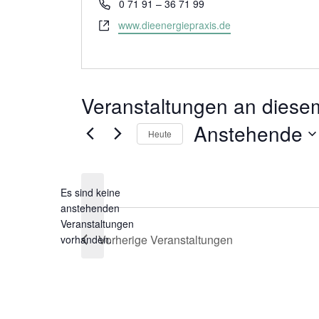
Telefon
0 71 91 – 36 71 99
Webseite
www.dieenergiepraxis.de
Veranstaltungen an diesem
Anstehende
Heute
Datum
wählen.
Es sind keine
anstehenden
Hinweis
Veranstaltungen
Vorherige
Veranstaltungen
vorhanden.