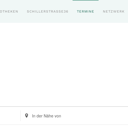
POTHEKEN
SCHILLERSTRASSE36
TERMINE
NETZWERK
Standort
eingeben.
Suche