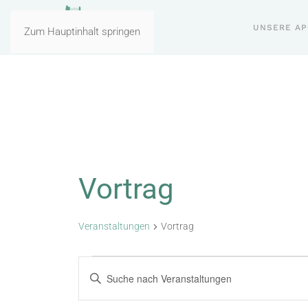
UNSERE A
Zum Hauptinhalt springen
Vortrag
Veranstaltungen
Vortrag
Veranstaltungen
Veranstaltungen
Bitte
Schlüsselwort
Suche
eingeben.