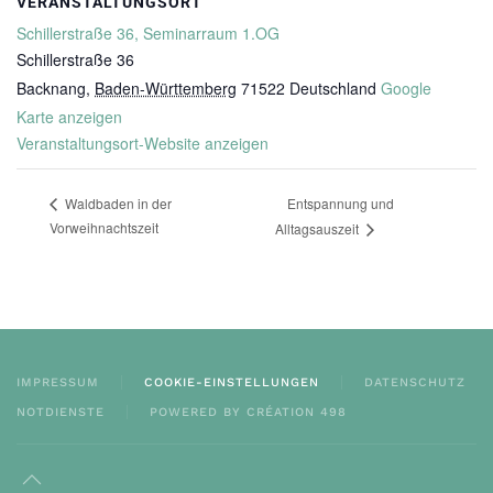
VERANSTALTUNGSORT
Schillerstraße 36, Seminarraum 1.OG
Schillerstraße 36
Backnang
,
Baden-Württemberg
71522
Deutschland
Google
Karte anzeigen
Veranstaltungsort-Website anzeigen
Entspannung und
Waldbaden in der
Vorweihnachtszeit
Alltagsauszeit
IMPRESSUM
COOKIE-EINSTELLUNGEN
DATENSCHUTZ
NOTDIENSTE
POWERED BY CRÉATION 498