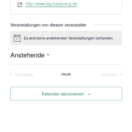
Webseite
http://www.tsg-backnang.de
Veranstaltungen von diesem veranstalter
Es sind keine anstehenden Veranstaltungen vorhanden.
Hinweis
Anstehende
Datum
wählen.
Vorherige
Heute
Nächste
Veranstaltungen
Veranstaltu
Kalender abonnieren